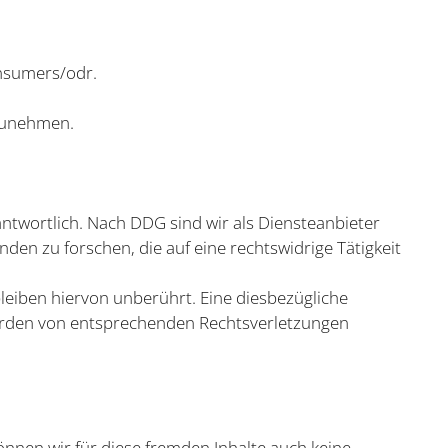
onsumers/odr
.
lzunehmen.
ntwortlich. Nach DDG sind wir als Diensteanbieter
en zu forschen, die auf eine rechtswidrige Tätigkeit
eiben hiervon unberührt. Eine diesbezügliche
werden von entsprechenden Rechtsverletzungen
önnen wir für diese fremden Inhalte auch keine