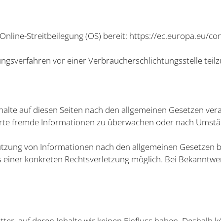
Online-Streitbeilegung (OS) bereit:
https://ec.europa.eu/c
.
legungsverfahren vor einer Verbraucherschlichtungsstelle tei
halte auf diesen Seiten nach den allgemeinen Gesetzen vera
herte fremde Informationen zu überwachen oder nach Umständ
tzung von Informationen nach den allgemeinen Gesetzen bl
is einer konkreten Rechtsverletzung möglich. Bei Bekannt
ter, auf deren Inhalte wir keinen Einfluss haben. Deshalb k